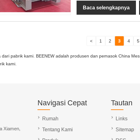
Baca selengkapnya
<
1
2
3
4
5
a dari pabrik kami. BEENEW adalah produsen dan pemasok China Mesi
rik kami.
Navigasi Cepat
Tautan
Rumah
Links
ta Xiamen,
Tentang Kami
Sitemap