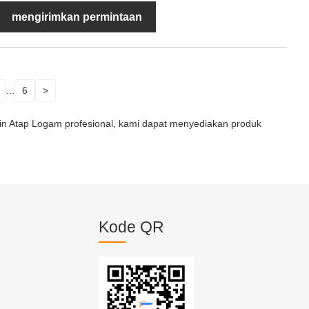
mengirimkan permintaan
...
6
>
n Atap Logam profesional, kami dapat menyediakan produk
Kode QR