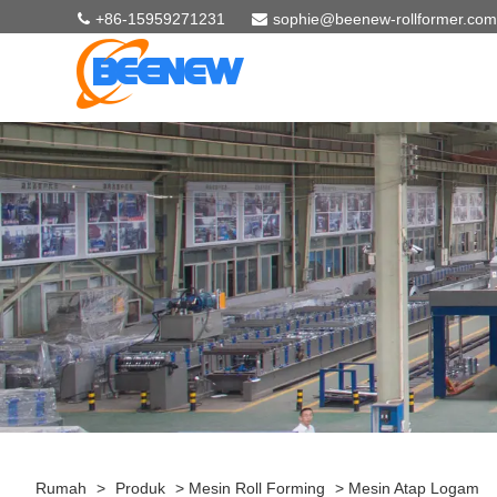
+86-15959271231
sophie@beenew-rollformer.com
Rumah
>
Produk
>
Mesin Roll Forming
>
Mesin Atap Logam