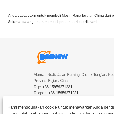
Anda dapat yakin untuk membeli Mesin Rana buatan China dari p
Selamat datang untuk membeli produk dari pabrik kami.
Alamat: No.5, Jalan Fuming, Distrik Tong'an, Ko
Provinsi Fujian, Cina
Telp:
+86-15959271231
Telepon:
+86-15959271231
Surel:
sophie@beenew-rollformer.com
Kami menggunakan cookie untuk menawarkan Anda peng
yang lebih baik, menganalisis lalu lintas situs, dan memp