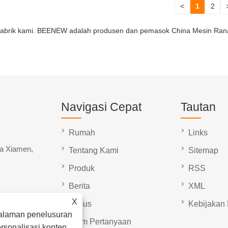
<
1
2
abrik kami. BEENEW adalah produsen dan pemasok China Mesin Rana p
Navigasi Cepat
Tautan
Rumah
Links
ta Xiamen,
Tentang Kami
Sitemap
Produk
RSS
Berita
XML
X
Kasus
Kebijakan 
alaman penelusuran
Kirim Pertanyaan
ersonalisasi konten.