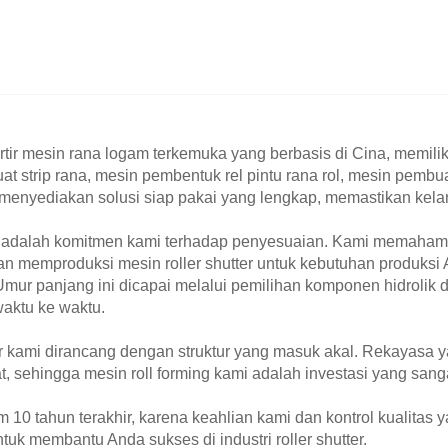
ir mesin rana logam terkemuka yang berbasis di Cina, memil
buat strip rana, mesin pembentuk rel pintu rana rol, mesin pe
mi menyediakan solusi siap pakai yang lengkap, memastikan kela
adalah komitmen kami terhadap penyesuaian. Kami memahami b
n memproduksi mesin roller shutter untuk kebutuhan produks
mur panjang ini dicapai melalui pemilihan komponen hidrolik da
waktu ke waktu.
ir kami dirancang dengan struktur yang masuk akal. Rekayasa y
t, sehingga mesin roll forming kami adalah investasi yang sanga
0 tahun terakhir, karena keahlian kami dan kontrol kualitas 
k membantu Anda sukses di industri roller shutter.