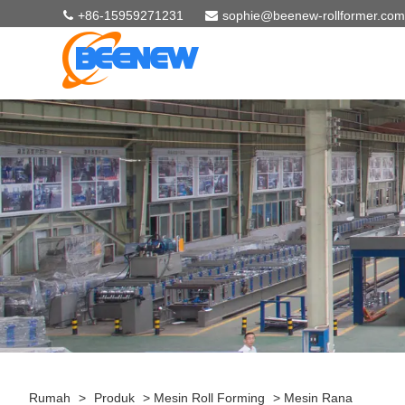
+86-15959271231
sophie@beenew-rollformer.com
Rumah
>
Produk
>
Mesin Roll Forming
>
Mesin Rana