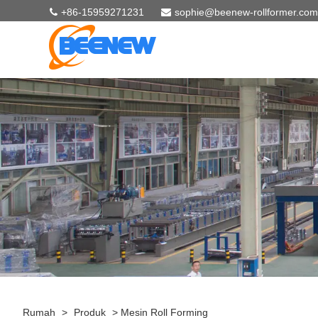
+86-15959271231
sophie@beenew-rollformer.com
Rumah
>
Produk
>
Mesin Roll Forming