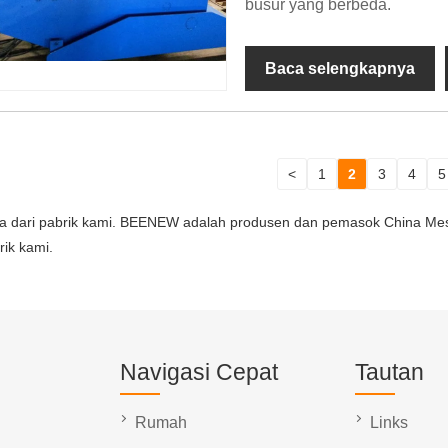
busur yang berbeda.
Baca selengkapnya
<
1
2
3
4
5
na dari pabrik kami. BEENEW adalah produsen dan pemasok China Mesi
rik kami.
Navigasi Cepat
Tautan
Rumah
Links